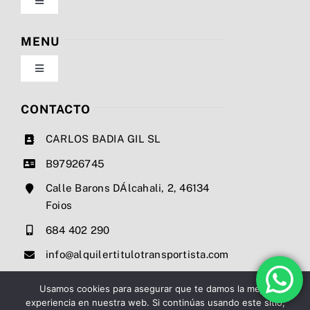
Toggle
Navigation
Política de privacidad
MENU
Toggle
Condiciones de uso
Navigation
Nosotros
CONTACTO
Ley de cookies
CARLOS BADIA GIL SL
Servicios
B97926745
Mapa del sitio
Calle Barons DÁlcahali, 2, 46134
Precios
Foios
Accesibilidad
684 402 290
Noticias
info@alquilertitulotransportista.com
Ayuda de accesibilidad
Contacto
Usamos cookies para asegurar que te damos la mejor
experiencia en nuestra web. Si continúas usando este sitio,