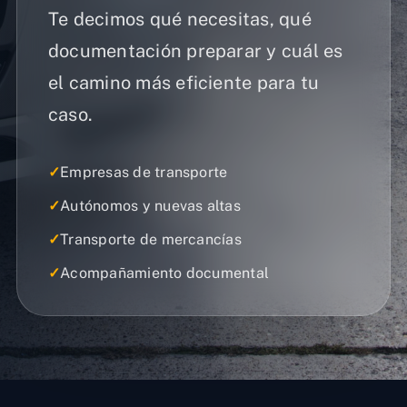
Te decimos qué necesitas, qué
documentación preparar y cuál es
el camino más eficiente para tu
caso.
✓
Empresas de transporte
✓
Autónomos y nuevas altas
✓
Transporte de mercancías
✓
Acompañamiento documental