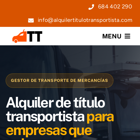
Saltar
684 402 290
al
info@alquilertitulotransportista.com
contenido
MENU
Nosotros
Servicios
GESTOR DE TRANSPORTE DE MERCANCÍAS
Precios
Alquiler de título
Noticias
transportista
para
empresas que
Contacto