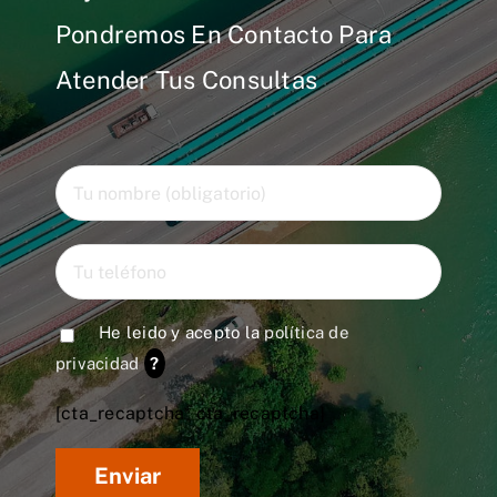
Pondremos En Contacto Para
Atender Tus Consultas
He leido y acepto la
política de
privacidad
?
[cta_recaptcha* cta_recaptcha]