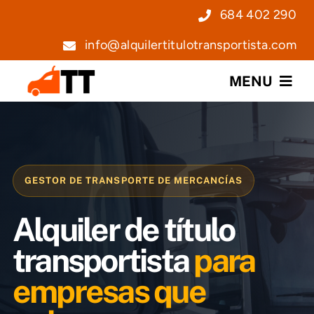
Saltar
684 402 290
al
info@alquilertitulotransportista.com
contenido
MENU
Nosotros
Servicios
GESTOR DE TRANSPORTE DE MERCANCÍAS
Precios
Alquiler de título
Noticias
transportista
para
empresas que
Contacto