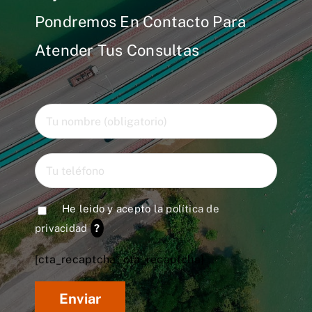
Pondremos En Contacto Para
Atender Tus Consultas
He leido y acepto la
política de
privacidad
?
[cta_recaptcha* cta_recaptcha]