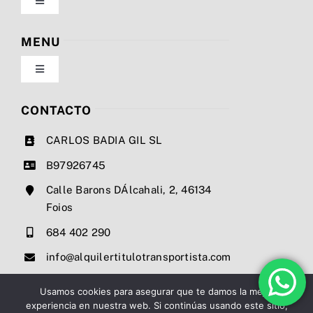
Toggle
Navigation
Política de privacidad
MENU
Toggle
Condiciones de uso
Navigation
Nosotros
CONTACTO
Ley de cookies
CARLOS BADIA GIL SL
Servicios
B97926745
Mapa del sitio
Calle Barons DÁlcahali, 2, 46134
Precios
Foios
Accesibilidad
684 402 290
Noticias
info@alquilertitulotransportista.com
Ayuda de accesibilidad
Contacto
Usamos cookies para asegurar que te damos la mejor
experiencia en nuestra web. Si continúas usando este sitio,