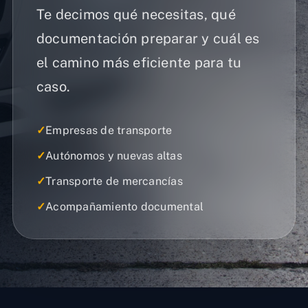
Te decimos qué necesitas, qué
documentación preparar y cuál es
el camino más eficiente para tu
caso.
✓
Empresas de transporte
✓
Autónomos y nuevas altas
✓
Transporte de mercancías
✓
Acompañamiento documental