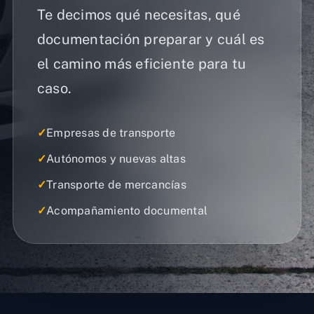
Te decimos qué necesitas, qué
documentación preparar y cuál es
el camino más eficiente para tu
caso.
✓
Empresas de transporte
✓
Autónomos y nuevas altas
✓
Transporte de mercancías
✓
Acompañamiento documental