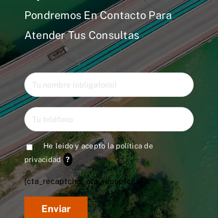
Pondremos En Contacto Para
Atender Tus Consultas
He leido y acepto la
política de
privacidad
?
[cta_recaptcha* cta_recaptcha]