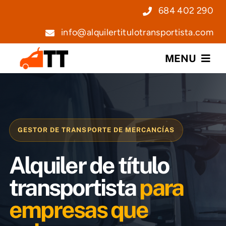
Saltar
684 402 290
al
info@alquilertitulotransportista.com
contenido
MENU
Nosotros
Servicios
GESTOR DE TRANSPORTE DE MERCANCÍAS
Precios
Alquiler de título
Noticias
transportista
para
empresas que
Contacto