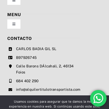
Toggle
Navigation
Política de privacidad
MENU
Toggle
Condiciones de uso
Navigation
Nosotros
CONTACTO
Ley de cookies
CARLOS BADIA GIL SL
Servicios
B97926745
Mapa del sitio
Calle Barons DÁlcahali, 2, 46134
Precios
Foios
Accesibilidad
684 402 290
Noticias
info@alquilertitulotransportista.com
Ayuda de accesibilidad
Contacto
Usamos cookies para asegurar que te damos la mejor
experiencia en nuestra web. Si continúas usando este sitio,