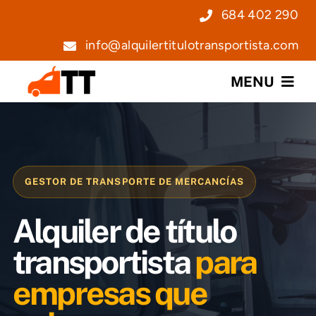
Saltar
684 402 290
al
info@alquilertitulotransportista.com
contenido
MENU
Nosotros
Servicios
GESTOR DE TRANSPORTE DE MERCANCÍAS
Precios
Alquiler de título
Noticias
transportista
para
empresas que
Contacto