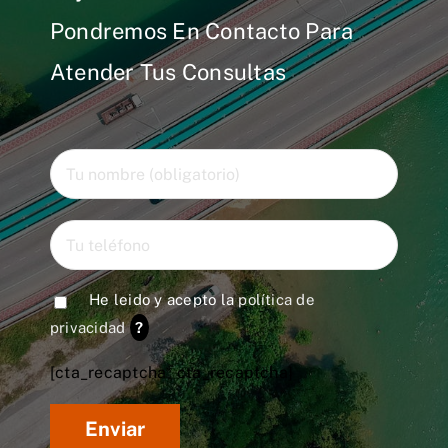
Pondremos En Contacto Para
Atender Tus Consultas
He leido y acepto la
política de
privacidad
?
[cta_recaptcha* cta_recaptcha]