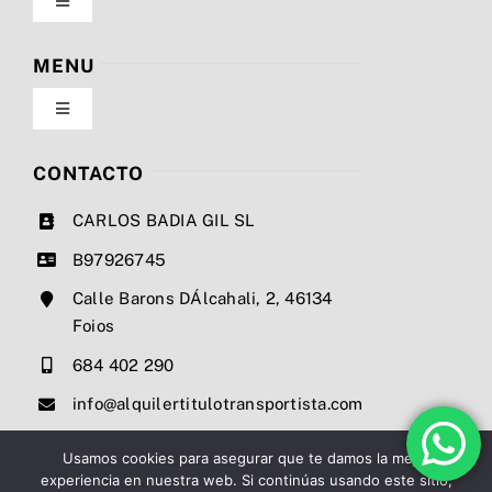
Toggle
Navigation
Política de privacidad
MENU
Toggle
Condiciones de uso
Navigation
Nosotros
CONTACTO
Ley de cookies
CARLOS BADIA GIL SL
Servicios
B97926745
Mapa del sitio
Calle Barons DÁlcahali, 2, 46134
Precios
Foios
Accesibilidad
684 402 290
Noticias
info@alquilertitulotransportista.com
Ayuda de accesibilidad
Contacto
Usamos cookies para asegurar que te damos la mejor
experiencia en nuestra web. Si continúas usando este sitio,