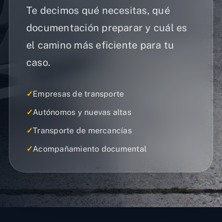
Te decimos qué necesitas, qué
documentación preparar y cuál es
el camino más eficiente para tu
caso.
✓
Empresas de transporte
✓
Autónomos y nuevas altas
✓
Transporte de mercancías
✓
Acompañamiento documental