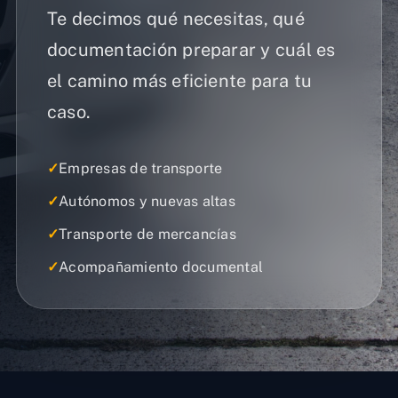
Te decimos qué necesitas, qué
documentación preparar y cuál es
el camino más eficiente para tu
caso.
✓
Empresas de transporte
✓
Autónomos y nuevas altas
✓
Transporte de mercancías
✓
Acompañamiento documental