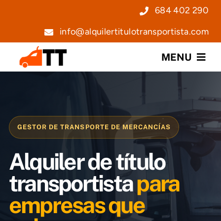
Saltar
684 402 290
al
info@alquilertitulotransportista.com
contenido
MENU
Nosotros
Servicios
GESTOR DE TRANSPORTE DE MERCANCÍAS
Precios
Alquiler de título
Noticias
transportista
para
empresas que
Contacto