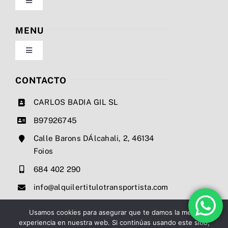
Toggle
Navigation
Política de privacidad
MENU
Toggle
Condiciones de uso
Navigation
Nosotros
CONTACTO
Ley de cookies
CARLOS BADIA GIL SL
Servicios
B97926745
Mapa del sitio
Calle Barons DÁlcahali, 2, 46134
Precios
Foios
Accesibilidad
684 402 290
Noticias
info@alquilertitulotransportista.com
Ayuda de accesibilidad
Contacto
Usamos cookies para asegurar que te damos la mejor
experiencia en nuestra web. Si continúas usando este sitio,