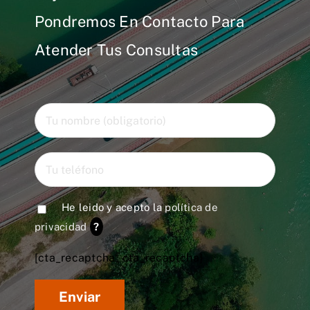
Pondremos En Contacto Para
Atender Tus Consultas
He leido y acepto la
política de
privacidad
?
[cta_recaptcha* cta_recaptcha]