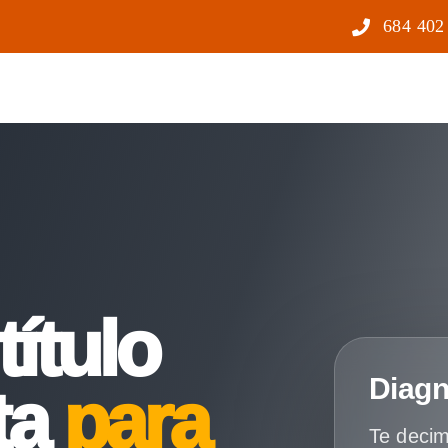
684 402
título
Diagn
ta
para
Te decim