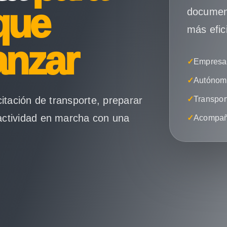
que
document
más efic
anzar
✓
Empresas
✓
Autónomo
citación de transporte, preparar
✓
Transpor
actividad en marcha con una
✓
Acompañ