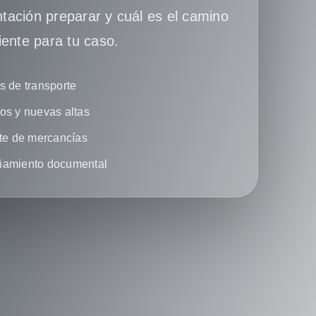
ación preparar y cuál es el camino
iente para tu caso.
 de transporte
s y nuevas altas
te de mercancías
amiento documental