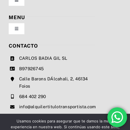
Toggle
Navigation
Política de privacidad
MENU
Toggle
Condiciones de uso
Navigation
Nosotros
CONTACTO
Ley de cookies
CARLOS BADIA GIL SL
Servicios
B97926745
Mapa del sitio
Calle Barons DÁlcahali, 2, 46134
Precios
Foios
Accesibilidad
684 402 290
Noticias
info@alquilertitulotransportista.com
Ayuda de accesibilidad
Contacto
Usamos cookies para asegurar que te damos la mejor
experiencia en nuestra web. Si continúas usando este sitio,