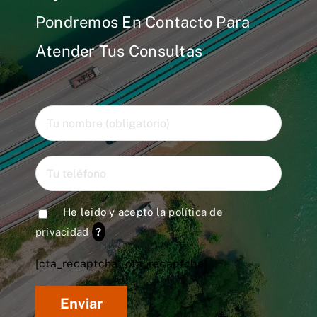
Pondremos En Contacto Para
Atender Tus Consultas
He leido y acepto la
política de
privacidad
?
[cta_recaptcha* cta_recaptcha]