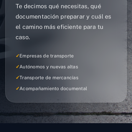
Te decimos qué necesitas, qué
documentación preparar y cuál es
el camino más eficiente para tu
caso.
✓
Empresas de transporte
✓
Autónomos y nuevas altas
✓
Transporte de mercancías
✓
Acompañamiento documental