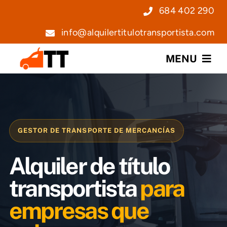
Saltar
684 402 290
al
info@alquilertitulotransportista.com
contenido
MENU
Nosotros
Servicios
GESTOR DE TRANSPORTE DE MERCANCÍAS
Precios
Alquiler de título
Noticias
transportista
para
empresas que
Contacto