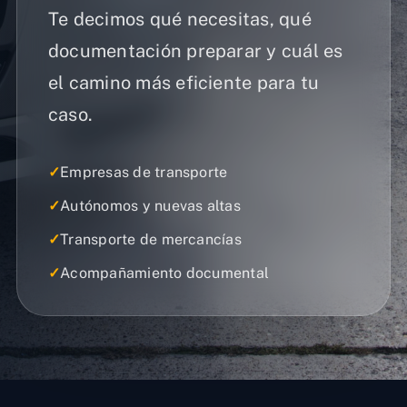
Te decimos qué necesitas, qué
documentación preparar y cuál es
el camino más eficiente para tu
caso.
✓
Empresas de transporte
✓
Autónomos y nuevas altas
✓
Transporte de mercancías
✓
Acompañamiento documental