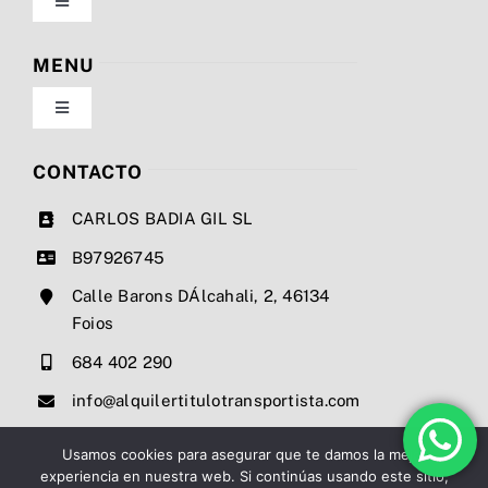
Toggle
Navigation
Política de privacidad
MENU
Toggle
Condiciones de uso
Navigation
Nosotros
CONTACTO
Ley de cookies
CARLOS BADIA GIL SL
Servicios
B97926745
Mapa del sitio
Calle Barons DÁlcahali, 2, 46134
Precios
Foios
Accesibilidad
684 402 290
Noticias
info@alquilertitulotransportista.com
Ayuda de accesibilidad
Contacto
Usamos cookies para asegurar que te damos la mejor
experiencia en nuestra web. Si continúas usando este sitio,