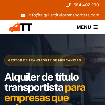
Saltar
684 402 290
al
info@alquilertitulotransportista.com
contenido
MENU
Nosotros
Servicios
GESTOR DE TRANSPORTE DE MERCANCÍAS
Precios
Alquiler de título
Noticias
transportista
para
empresas que
Contacto