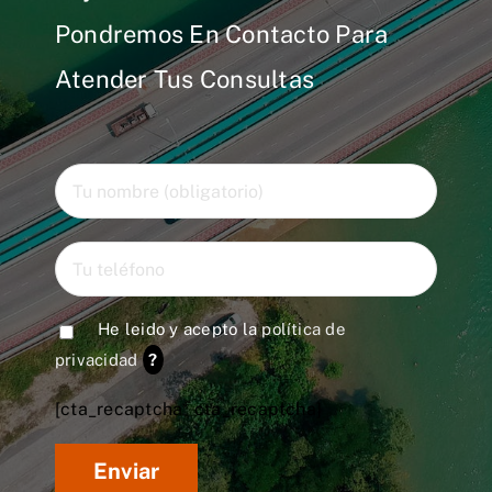
Pondremos En Contacto Para
Atender Tus Consultas
He leido y acepto la
política de
privacidad
?
[cta_recaptcha* cta_recaptcha]