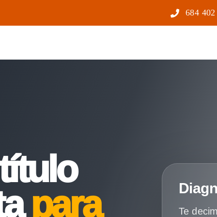
684 402
título
Diagn
ta
para
Te decim