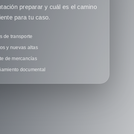
ación preparar y cuál es el camino
iente para tu caso.
 de transporte
s y nuevas altas
te de mercancías
amiento documental