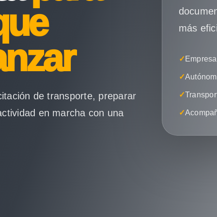
que
document
más efic
anzar
✓
Empresas
✓
Autónomo
citación de transporte, preparar
✓
Transpor
actividad en marcha con una
✓
Acompañ