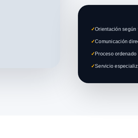
✓
Orientación según t
✓
Comunicación direc
✓
Proceso ordenado 
✓
Servicio especiali