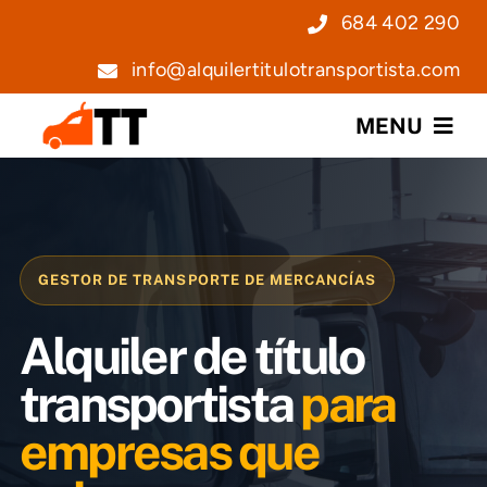
Saltar
684 402 290
al
info@alquilertitulotransportista.com
contenido
MENU
Nosotros
Servicios
GESTOR DE TRANSPORTE DE MERCANCÍAS
Precios
Alquiler de título
Noticias
transportista
para
empresas que
Contacto