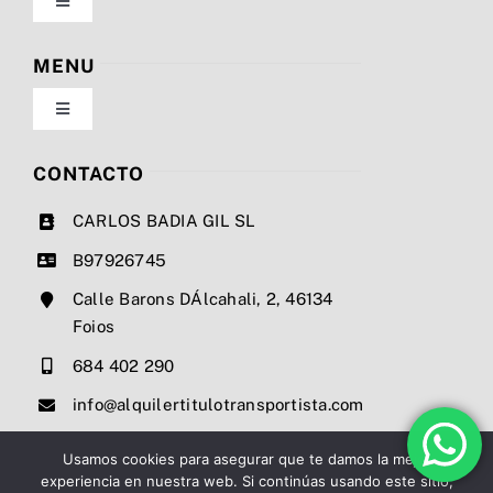
Toggle
Navigation
Política de privacidad
MENU
Toggle
Condiciones de uso
Navigation
Nosotros
CONTACTO
Ley de cookies
CARLOS BADIA GIL SL
Servicios
B97926745
Mapa del sitio
Calle Barons DÁlcahali, 2, 46134
Precios
Foios
Accesibilidad
684 402 290
Noticias
info@alquilertitulotransportista.com
Ayuda de accesibilidad
Contacto
Usamos cookies para asegurar que te damos la mejor
experiencia en nuestra web. Si continúas usando este sitio,