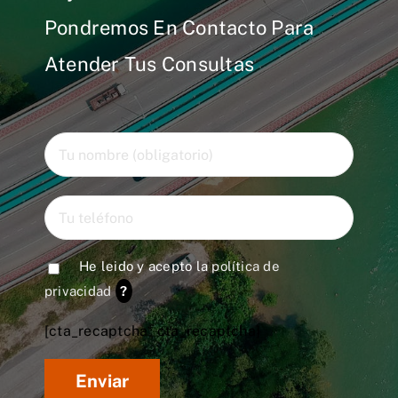
Pondremos En Contacto Para
Atender Tus Consultas
He leido y acepto la
política de
privacidad
?
[cta_recaptcha* cta_recaptcha]