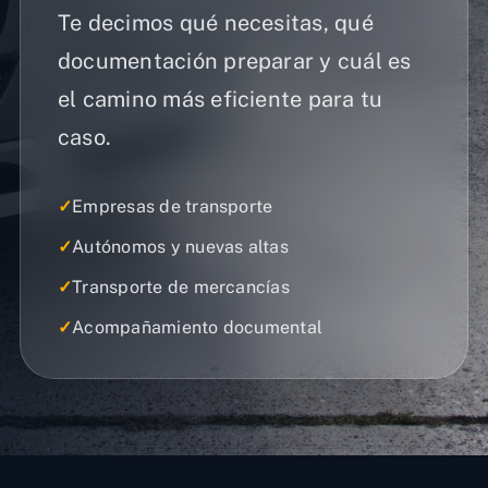
Te decimos qué necesitas, qué
documentación preparar y cuál es
el camino más eficiente para tu
caso.
✓
Empresas de transporte
✓
Autónomos y nuevas altas
✓
Transporte de mercancías
✓
Acompañamiento documental