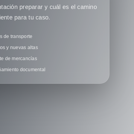
ación preparar y cuál es el camino
iente para tu caso.
 de transporte
s y nuevas altas
te de mercancías
amiento documental