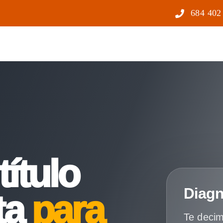
684 402
título
Diagn
ta
para
Te decim