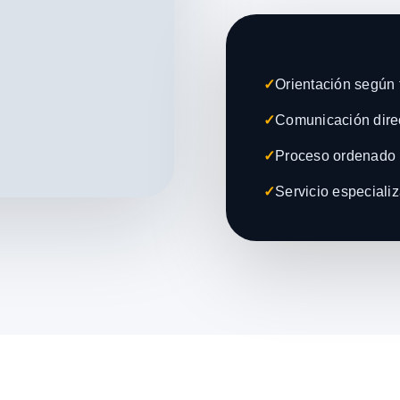
✓
Orientación según t
✓
Comunicación direc
✓
Proceso ordenado 
✓
Servicio especiali