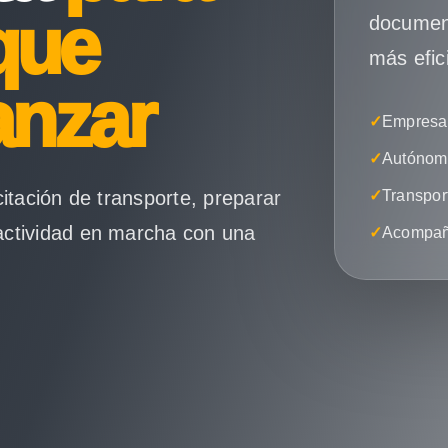
que
document
más efic
anzar
✓
Empresas
✓
Autónomo
citación de transporte, preparar
✓
Transpor
actividad en marcha con una
✓
Acompañ