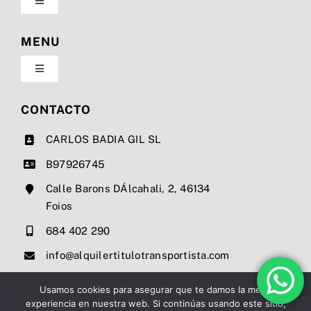
Toggle
Navigation
Política de privacidad
MENU
Toggle
Condiciones de uso
Navigation
Nosotros
CONTACTO
Ley de cookies
CARLOS BADIA GIL SL
Servicios
B97926745
Mapa del sitio
Calle Barons DÁlcahali, 2, 46134
Precios
Foios
Accesibilidad
684 402 290
Noticias
info@alquilertitulotransportista.com
Ayuda de accesibilidad
Contacto
Usamos cookies para asegurar que te damos la mejor
experiencia en nuestra web. Si continúas usando este sitio,