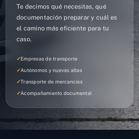
Te decimos qué necesitas, qué
documentación preparar y cuál es
el camino más eficiente para tu
caso.
✓
Empresas de transporte
✓
Autónomos y nuevas altas
✓
Transporte de mercancías
✓
Acompañamiento documental