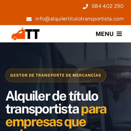
Saltar
684 402 290
al
info@alquilertitulotransportista.com
contenido
MENU
Nosotros
Servicios
GESTOR DE TRANSPORTE DE MERCANCÍAS
Precios
Alquiler de título
Noticias
transportista
para
empresas que
Contacto