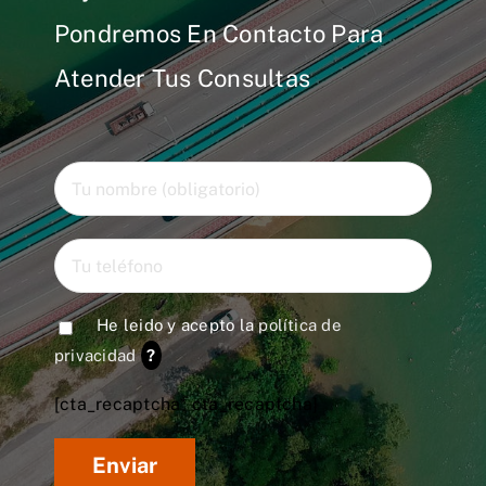
Pondremos En Contacto Para
Atender Tus Consultas
He leido y acepto la
política de
privacidad
?
[cta_recaptcha* cta_recaptcha]