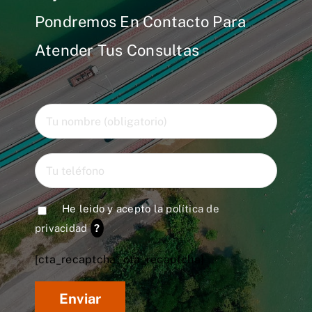
Pondremos En Contacto Para
Atender Tus Consultas
He leido y acepto la
política de
privacidad
?
[cta_recaptcha* cta_recaptcha]