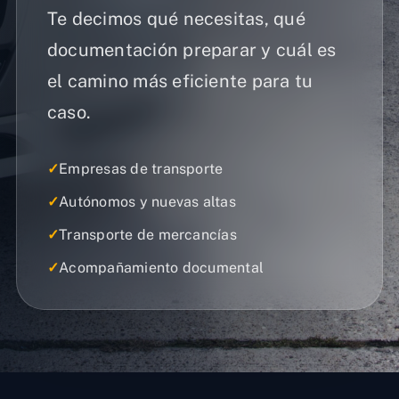
Te decimos qué necesitas, qué
documentación preparar y cuál es
el camino más eficiente para tu
caso.
✓
Empresas de transporte
✓
Autónomos y nuevas altas
✓
Transporte de mercancías
✓
Acompañamiento documental