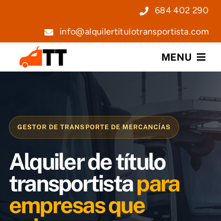
Saltar
684 402 290
al
info@alquilertitulotransportista.com
contenido
MENU
Nosotros
Servicios
GESTOR DE TRANSPORTE DE MERCANCÍAS
Precios
Alquiler de título
Noticias
transportista
para
empresas que
Contacto