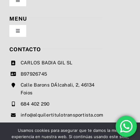
Toggle
Navigation
Política de privacidad
MENU
Toggle
Condiciones de uso
Navigation
Nosotros
CONTACTO
Ley de cookies
CARLOS BADIA GIL SL
Servicios
B97926745
Mapa del sitio
Calle Barons DÁlcahali, 2, 46134
Precios
Foios
Accesibilidad
684 402 290
Noticias
info@alquilertitulotransportista.com
Ayuda de accesibilidad
Contacto
Usamos cookies para asegurar que te damos la mejor
experiencia en nuestra web. Si continúas usando este sitio,