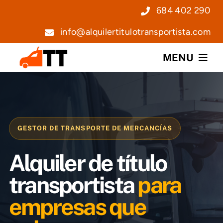
Saltar
684 402 290
al
info@alquilertitulotransportista.com
contenido
MENU
Nosotros
Servicios
GESTOR DE TRANSPORTE DE MERCANCÍAS
Precios
Alquiler de título
Noticias
transportista
para
empresas que
Contacto