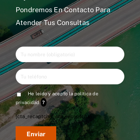
Pondremos En Contacto Para
Atender Tus Consultas
He leido y acepto la
política de
privacidad
?
[cta_recaptcha* cta_recaptcha]