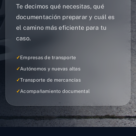
Te decimos qué necesitas, qué
documentación preparar y cuál es
el camino más eficiente para tu
caso.
✓
Empresas de transporte
✓
Autónomos y nuevas altas
✓
Transporte de mercancías
✓
Acompañamiento documental