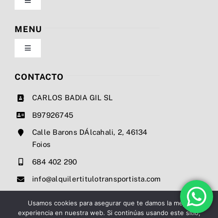
Toggle
Navigation
Política de privacidad
MENU
Toggle
Condiciones de uso
Navigation
Nosotros
CONTACTO
Ley de cookies
CARLOS BADIA GIL SL
Servicios
B97926745
Mapa del sitio
Calle Barons DÁlcahali, 2, 46134
Precios
Foios
Accesibilidad
684 402 290
Noticias
info@alquilertitulotransportista.com
Ayuda de accesibilidad
Contacto
Usamos cookies para asegurar que te damos la mejor
experiencia en nuestra web. Si continúas usando este sitio,