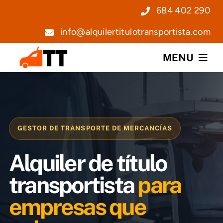
Saltar
684 402 290
al
info@alquilertitulotransportista.com
contenido
MENU
Nosotros
Servicios
GESTOR DE TRANSPORTE DE MERCANCÍAS
Precios
Alquiler de título
Noticias
transportista
para
empresas que
Contacto