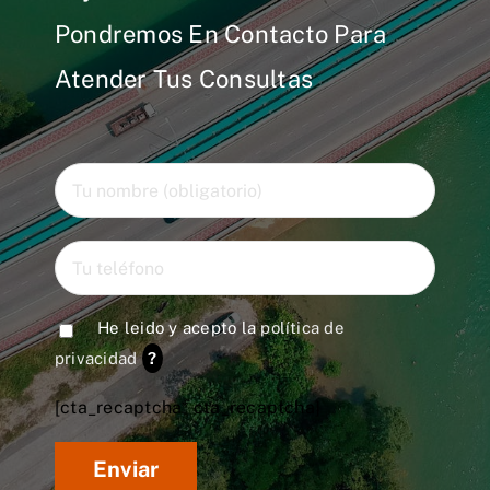
Pondremos En Contacto Para
Atender Tus Consultas
He leido y acepto la
política de
privacidad
?
[cta_recaptcha* cta_recaptcha]