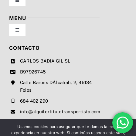
Toggle
Navigation
Política de privacidad
MENU
Toggle
Condiciones de uso
Navigation
Nosotros
CONTACTO
Ley de cookies
CARLOS BADIA GIL SL
Servicios
B97926745
Mapa del sitio
Calle Barons DÁlcahali, 2, 46134
Precios
Foios
Accesibilidad
684 402 290
Noticias
info@alquilertitulotransportista.com
Ayuda de accesibilidad
Contacto
Usamos cookies para asegurar que te damos la mejor
experiencia en nuestra web. Si continúas usando este sitio,