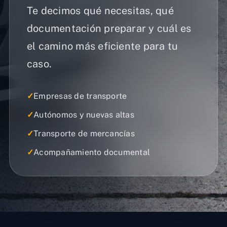
Te decimos qué necesitas, qué
documentación preparar y cuál es
el camino más eficiente para tu
caso.
✓
Empresas de transporte
✓
Autónomos y nuevas altas
✓
Transporte de mercancías
✓
Acompañamiento documental