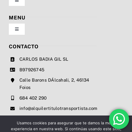
Toggle
Navigation
Política de privacidad
MENU
Toggle
Condiciones de uso
Navigation
Nosotros
CONTACTO
Ley de cookies
CARLOS BADIA GIL SL
Servicios
B97926745
Mapa del sitio
Calle Barons DÁlcahali, 2, 46134
Precios
Foios
Accesibilidad
684 402 290
Noticias
info@alquilertitulotransportista.com
Ayuda de accesibilidad
Contacto
Usamos cookies para asegurar que te damos la mejor
experiencia en nuestra web. Si continúas usando este sitio,