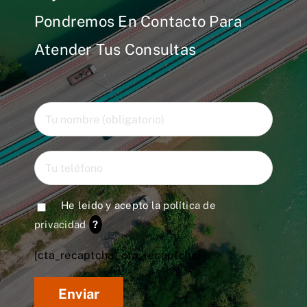
Pondremos En Contacto Para
Atender Tus Consultas
He leido y acepto la
política de
privacidad
?
[cta_recaptcha* cta_recaptcha]