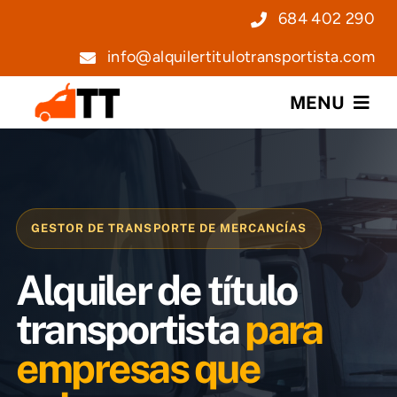
Saltar
684 402 290
al
info@alquilertitulotransportista.com
contenido
MENU
Nosotros
Servicios
GESTOR DE TRANSPORTE DE MERCANCÍAS
Precios
Alquiler de título
Noticias
transportista
para
empresas que
Contacto