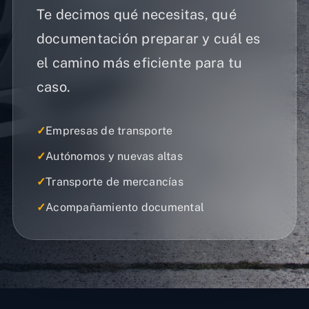
Te decimos qué necesitas, qué
documentación preparar y cuál es
el camino más eficiente para tu
caso.
✓
Empresas de transporte
✓
Autónomos y nuevas altas
✓
Transporte de mercancías
✓
Acompañamiento documental