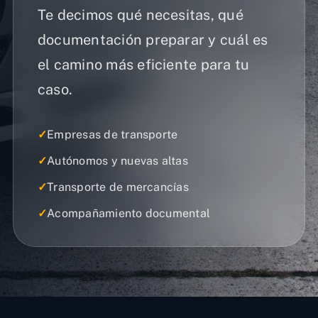
Te decimos qué necesitas, qué
documentación preparar y cuál es
el camino más eficiente para tu
caso.
✓
Empresas de transporte
✓
Autónomos y nuevas altas
✓
Transporte de mercancías
✓
Acompañamiento documental