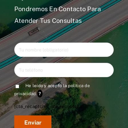
Pondremos En Contacto Para
Atender Tus Consultas
He leido y acepto la
política de
privacidad
?
[cta_recaptcha* cta_recaptcha]