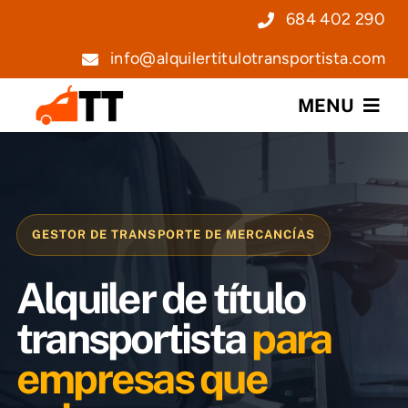
Saltar
684 402 290
al
info@alquilertitulotransportista.com
contenido
MENU
Nosotros
Servicios
GESTOR DE TRANSPORTE DE MERCANCÍAS
Precios
Alquiler de título
Noticias
transportista
para
empresas que
Contacto