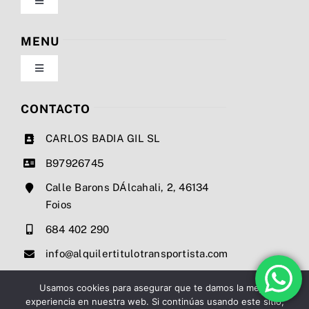
Toggle
Navigation
Política de privacidad
MENU
Toggle
Condiciones de uso
Navigation
Nosotros
CONTACTO
Ley de cookies
CARLOS BADIA GIL SL
Servicios
B97926745
Mapa del sitio
Calle Barons DÁlcahali, 2, 46134
Precios
Foios
Accesibilidad
684 402 290
Noticias
info@alquilertitulotransportista.com
Ayuda de accesibilidad
Contacto
Usamos cookies para asegurar que te damos la mejor
experiencia en nuestra web. Si continúas usando este sitio,