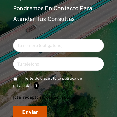
Pondremos En Contacto Para
Atender Tus Consultas
He leido y acepto la
política de
privacidad
?
[cta_recaptcha* cta_recaptcha]