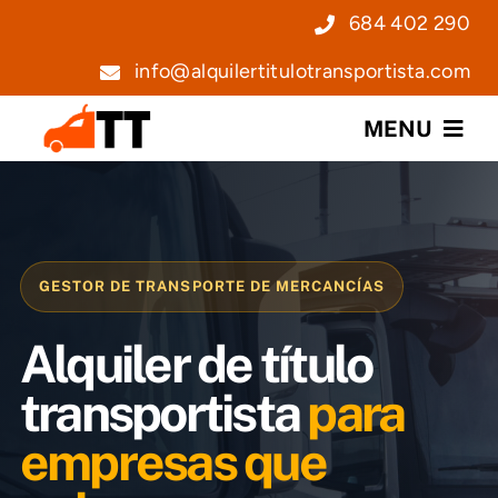
Saltar
684 402 290
al
info@alquilertitulotransportista.com
contenido
MENU
Nosotros
Servicios
GESTOR DE TRANSPORTE DE MERCANCÍAS
Precios
Alquiler de título
Noticias
transportista
para
empresas que
Contacto