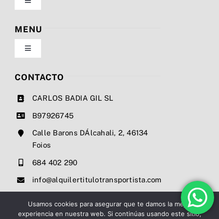
Toggle
Navigation
Política de privacidad
MENU
Toggle
Condiciones de uso
Navigation
Nosotros
CONTACTO
Ley de cookies
CARLOS BADIA GIL SL
Servicios
B97926745
Mapa del sitio
Calle Barons DÁlcahali, 2, 46134
Precios
Foios
Accesibilidad
684 402 290
Noticias
info@alquilertitulotransportista.com
Ayuda de accesibilidad
Contacto
Usamos cookies para asegurar que te damos la mejor
experiencia en nuestra web. Si continúas usando este sitio,