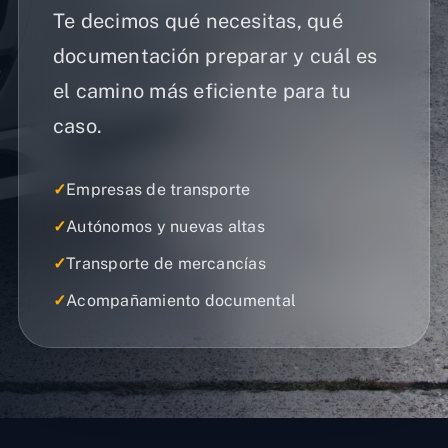
Te decimos qué necesitas, qué
documentación preparar y cuál es
el camino más eficiente para tu
caso.
✓
Empresas de transporte
✓
Autónomos y nuevas altas
✓
Transporte de mercancías
✓
Acompañamiento documental