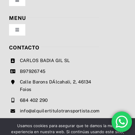
Toggle
Navigation
Política de privacidad
MENU
Toggle
Condiciones de uso
Navigation
Nosotros
CONTACTO
Ley de cookies
CARLOS BADIA GIL SL
Servicios
B97926745
Mapa del sitio
Calle Barons DÁlcahali, 2, 46134
Precios
Foios
Accesibilidad
684 402 290
Noticias
info@alquilertitulotransportista.com
Ayuda de accesibilidad
Contacto
Usamos cookies para asegurar que te damos la mejor
experiencia en nuestra web. Si continúas usando este sitio,