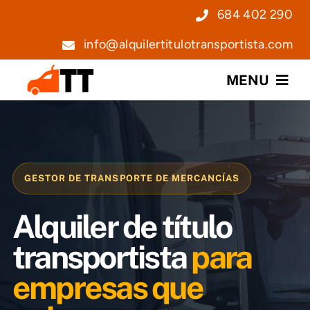
Saltar
684 402 290
al
info@alquilertitulotransportista.com
contenido
MENU
Nosotros
Servicios
GESTOR DE TRANSPORTE DE MERCANCÍAS
Precios
Alquiler de título
Noticias
transportista
para
empresas que
Contacto