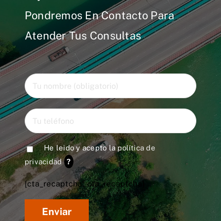
Pondremos En Contacto Para
Atender Tus Consultas
He leido y acepto la
política de
privacidad
?
[cta_recaptcha* cta_recaptcha]