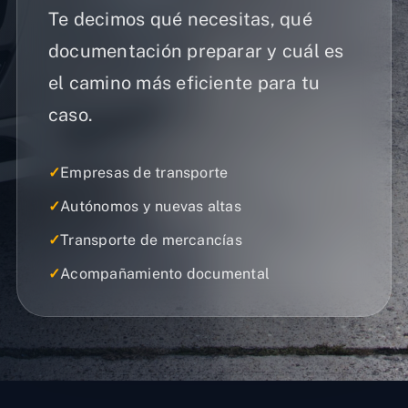
Te decimos qué necesitas, qué
documentación preparar y cuál es
el camino más eficiente para tu
caso.
✓
Empresas de transporte
✓
Autónomos y nuevas altas
✓
Transporte de mercancías
✓
Acompañamiento documental