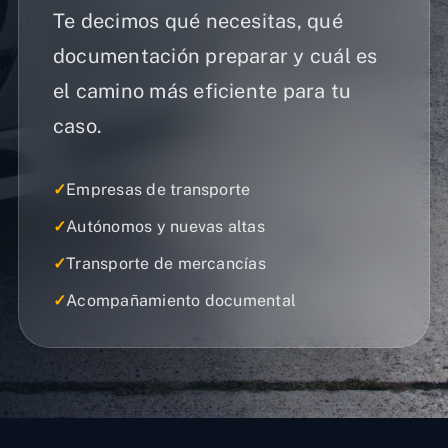
Te decimos qué necesitas, qué
documentación preparar y cuál es
el camino más eficiente para tu
caso.
✓
Empresas de transporte
✓
Autónomos y nuevas altas
✓
Transporte de mercancías
✓
Acompañamiento documental