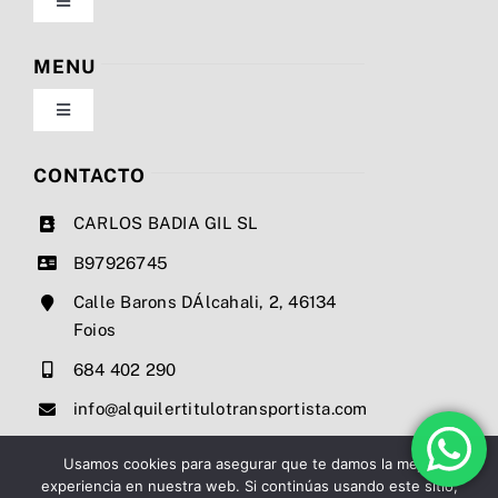
Toggle
Navigation
Política de privacidad
MENU
Toggle
Condiciones de uso
Navigation
Nosotros
CONTACTO
Ley de cookies
CARLOS BADIA GIL SL
Servicios
B97926745
Mapa del sitio
Calle Barons DÁlcahali, 2, 46134
Precios
Foios
Accesibilidad
684 402 290
Noticias
info@alquilertitulotransportista.com
Ayuda de accesibilidad
Contacto
Usamos cookies para asegurar que te damos la mejor
experiencia en nuestra web. Si continúas usando este sitio,