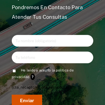
Pondremos En Contacto Para
Atender Tus Consultas
He leido y acepto la
política de
privacidad
?
[cta_recaptcha* cta_recaptcha]