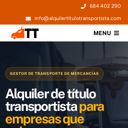
Saltar
684 402 290
al
info@alquilertitulotransportista.com
contenido
MENU
Nosotros
Servicios
GESTOR DE TRANSPORTE DE MERCANCÍAS
Precios
Alquiler de título
Noticias
transportista
para
empresas que
Contacto