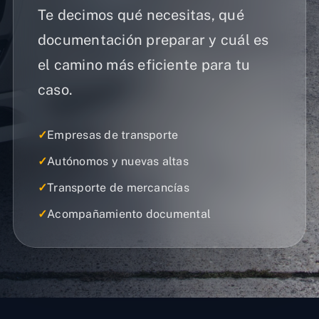
Te decimos qué necesitas, qué
documentación preparar y cuál es
el camino más eficiente para tu
caso.
✓
Empresas de transporte
✓
Autónomos y nuevas altas
✓
Transporte de mercancías
✓
Acompañamiento documental