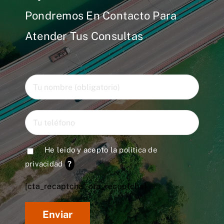
Pondremos En Contacto Para
Atender Tus Consultas
He leido y acepto la
política de
privacidad
?
[cta_recaptcha* cta_recaptcha]