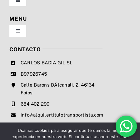
Toggle
Navigation
Política de privacidad
MENU
Toggle
Condiciones de uso
Navigation
Nosotros
CONTACTO
Ley de cookies
CARLOS BADIA GIL SL
Servicios
B97926745
Mapa del sitio
Calle Barons DÁlcahali, 2, 46134
Precios
Foios
Accesibilidad
684 402 290
Noticias
info@alquilertitulotransportista.com
Ayuda de accesibilidad
Contacto
Usamos cookies para asegurar que te damos la mejor
experiencia en nuestra web. Si continúas usando este sitio,