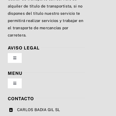
alquiler de título de transportista, si no
dispones del título nuestro servicio te
permitirá realizar servicios y trabajar en
el transporte de mercancías por
carretera.
AVISO LEGAL
Toggle
Navigation
Política de privacidad
MENU
Toggle
Condiciones de uso
Navigation
Nosotros
CONTACTO
Ley de cookies
CARLOS BADIA GIL SL
Servicios