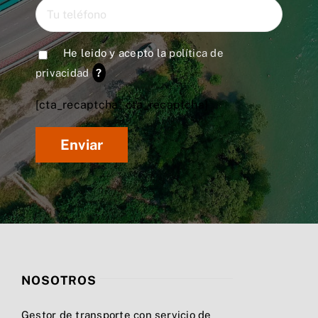
He leido y acepto la
política de
privacidad
?
[cta_recaptcha* cta_recaptcha]
NOSOTROS
Gestor de transporte con servicio de