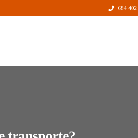
684 402
e transporte?