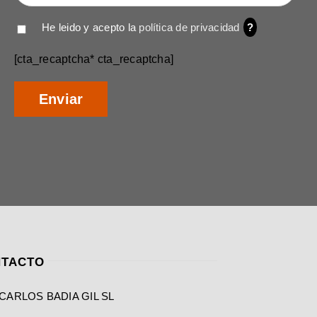
He leido y acepto la
política de privacidad
?
[cta_recaptcha* cta_recaptcha]
TACTO
CARLOS BADIA GIL SL