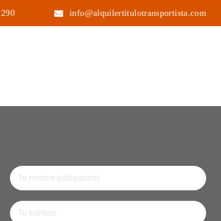
 290
info@alquilertitulotransportista.com