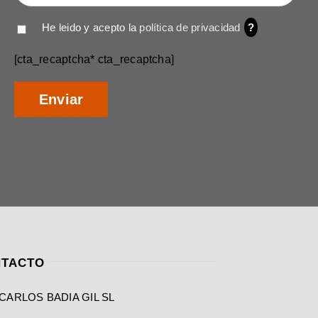
He leido y acepto la
política de privacidad
?
[cta_recaptcha* cta_recaptcha]
TACTO
CARLOS BADIA GIL SL