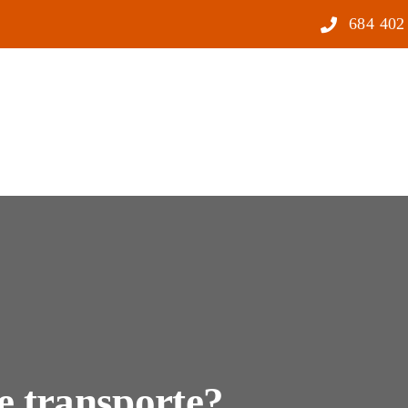
684 402
e transporte?