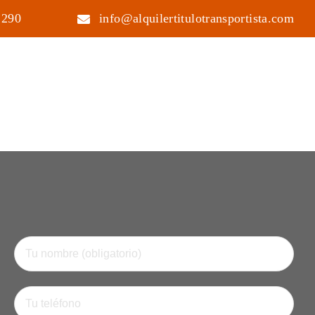
 290
info@alquilertitulotransportista.com