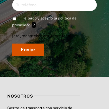
He leido y acepto la
política de
privacidad
?
[cta_recaptcha* cta_recaptcha]
NOSOTROS
Gestor de transporte con servicio de