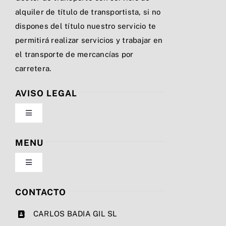
alquiler de título de transportista, si no
dispones del título nuestro servicio te
permitirá realizar servicios y trabajar en
el transporte de mercancías por
carretera.
AVISO LEGAL
Toggle
Navigation
Política de privacidad
MENU
Toggle
Condiciones de uso
Navigation
Nosotros
CONTACTO
Ley de cookies
CARLOS BADIA GIL SL
Servicios