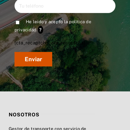
He leido y acepto la
política de
privacidad
?
[cta_recaptcha* cta_recaptcha]
NOSOTROS
Gestor de transporte con servicio de