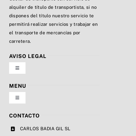
alquiler de título de transportista, si no
dispones del título nuestro servicio te
permitirá realizar servicios y trabajar en
el transporte de mercancías por
carretera.
AVISO LEGAL
Toggle
Navigation
Política de privacidad
MENU
Toggle
Condiciones de uso
Navigation
Nosotros
CONTACTO
Ley de cookies
CARLOS BADIA GIL SL
Servicios