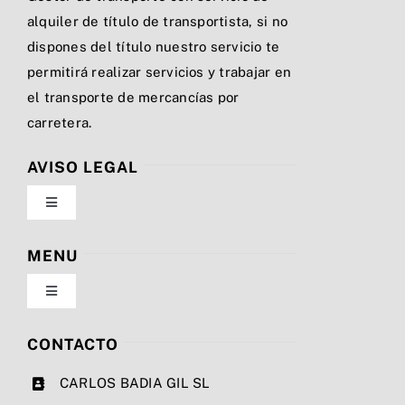
alquiler de título de transportista, si no
dispones del título nuestro servicio te
permitirá realizar servicios y trabajar en
el transporte de mercancías por
carretera.
AVISO LEGAL
Toggle
Navigation
Política de privacidad
MENU
Toggle
Condiciones de uso
Navigation
Nosotros
CONTACTO
Ley de cookies
CARLOS BADIA GIL SL
Servicios