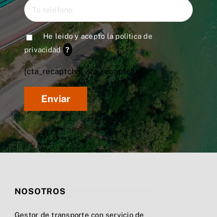
He leido y acepto la
política de
privacidad
?
[cta_recaptcha* cta_recaptcha]
NOSOTROS
Gestor de transporte con servicio de