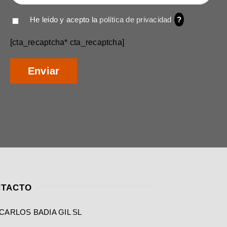
He leido y acepto la
política de privacidad
?
[cta_recaptcha* cta_recaptcha]
TACTO
CARLOS BADIA GIL SL