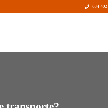
684 402
e transporte?