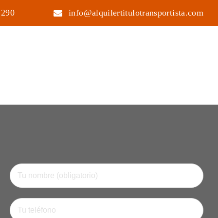
 290
info@alquilertitulotransportista.com