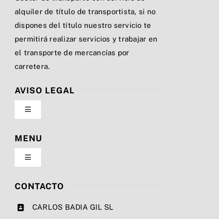
alquiler de título de transportista, si no
dispones del título nuestro servicio te
permitirá realizar servicios y trabajar en
el transporte de mercancías por
carretera.
AVISO LEGAL
Toggle
Navigation
Política de privacidad
MENU
Toggle
Condiciones de uso
Navigation
Nosotros
CONTACTO
Ley de cookies
CARLOS BADIA GIL SL
Servicios