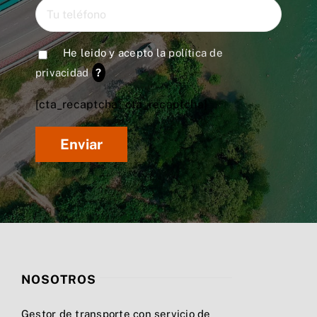
He leido y acepto la
política de
privacidad
?
[cta_recaptcha* cta_recaptcha]
NOSOTROS
Gestor de transporte con servicio de