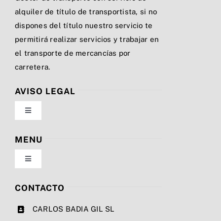
alquiler de título de transportista, si no
dispones del título nuestro servicio te
permitirá realizar servicios y trabajar en
el transporte de mercancías por
carretera.
AVISO LEGAL
Toggle
Navigation
Política de privacidad
MENU
Toggle
Condiciones de uso
Navigation
Nosotros
CONTACTO
Ley de cookies
CARLOS BADIA GIL SL
Servicios