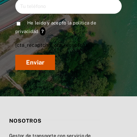
He leido y acepto la
política de
privacidad
?
[cta_recaptcha* cta_recaptcha]
NOSOTROS
Gestor de transporte con servicio de