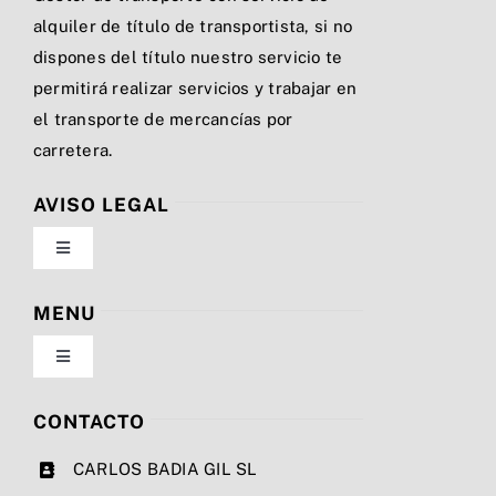
alquiler de título de transportista, si no
dispones del título nuestro servicio te
permitirá realizar servicios y trabajar en
el transporte de mercancías por
carretera.
AVISO LEGAL
Toggle
Navigation
Política de privacidad
MENU
Toggle
Condiciones de uso
Navigation
Nosotros
CONTACTO
Ley de cookies
CARLOS BADIA GIL SL
Servicios