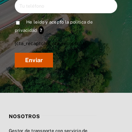
He leido y acepto la
política de
privacidad
?
[cta_recaptcha* cta_recaptcha]
NOSOTROS
Gestor de transporte con servicio de