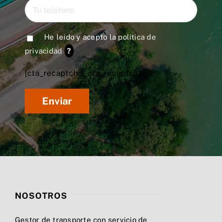
He leido y acepto la
política de
privacidad
?
[cta_recaptcha* cta_recaptcha]
NOSOTROS
Gestor de transporte con servicio de