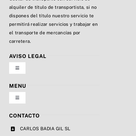
alquiler de título de transportista, si no
dispones del título nuestro servicio te
permitirá realizar servicios y trabajar en
el transporte de mercancías por
carretera.
AVISO LEGAL
Toggle
Navigation
Política de privacidad
MENU
Toggle
Condiciones de uso
Navigation
Nosotros
CONTACTO
Ley de cookies
CARLOS BADIA GIL SL
Servicios