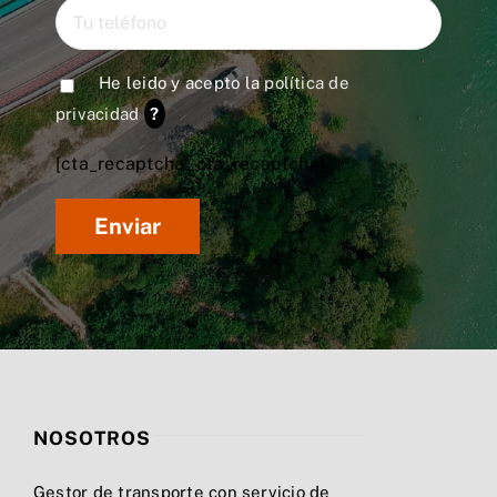
He leido y acepto la
política de
privacidad
?
[cta_recaptcha* cta_recaptcha]
NOSOTROS
Gestor de transporte con servicio de