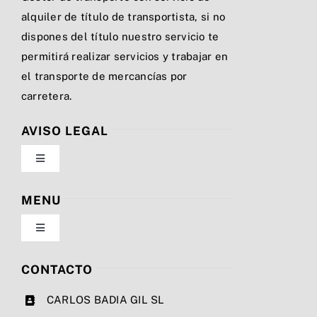
alquiler de título de transportista, si no
dispones del título nuestro servicio te
permitirá realizar servicios y trabajar en
el transporte de mercancías por
carretera.
AVISO LEGAL
Toggle
Navigation
Política de privacidad
MENU
Toggle
Condiciones de uso
Navigation
Nosotros
CONTACTO
Ley de cookies
CARLOS BADIA GIL SL
Servicios