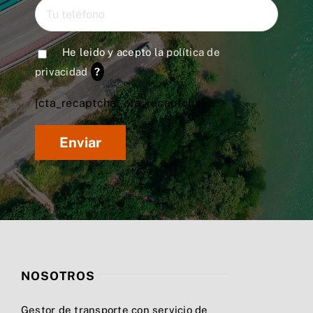
He leido y acepto la
política de
privacidad
?
[cta_recaptcha* cta_recaptcha]
NOSOTROS
Gestor de transporte con servicio de