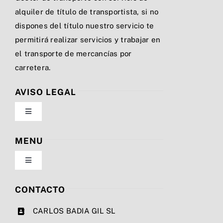
alquiler de título de transportista, si no
dispones del título nuestro servicio te
permitirá realizar servicios y trabajar en
el transporte de mercancías por
carretera.
AVISO LEGAL
Toggle
Navigation
Política de privacidad
MENU
Toggle
Condiciones de uso
Navigation
Nosotros
CONTACTO
Ley de cookies
CARLOS BADIA GIL SL
Servicios