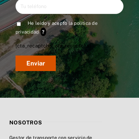
He leido y acepto la
política de
privacidad
?
[cta_recaptcha* cta_recaptcha]
NOSOTROS
Gestor de transporte con servicio de