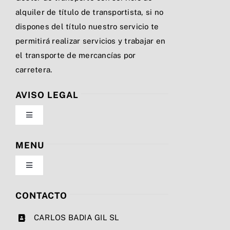
alquiler de título de transportista, si no
dispones del título nuestro servicio te
permitirá realizar servicios y trabajar en
el transporte de mercancías por
carretera.
AVISO LEGAL
Toggle
Navigation
Política de privacidad
MENU
Toggle
Condiciones de uso
Navigation
Nosotros
CONTACTO
Ley de cookies
CARLOS BADIA GIL SL
Servicios