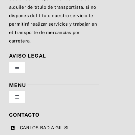
alquiler de título de transportista, si no
dispones del título nuestro servicio te
permitirá realizar servicios y trabajar en
el transporte de mercancías por
carretera.
AVISO LEGAL
Toggle
Navigation
Política de privacidad
MENU
Toggle
Condiciones de uso
Navigation
Nosotros
CONTACTO
Ley de cookies
CARLOS BADIA GIL SL
Servicios