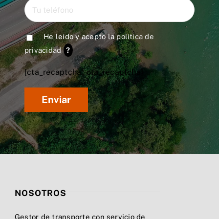
He leido y acepto la
política de
privacidad
?
[cta_recaptcha* cta_recaptcha]
NOSOTROS
Gestor de transporte con servicio de