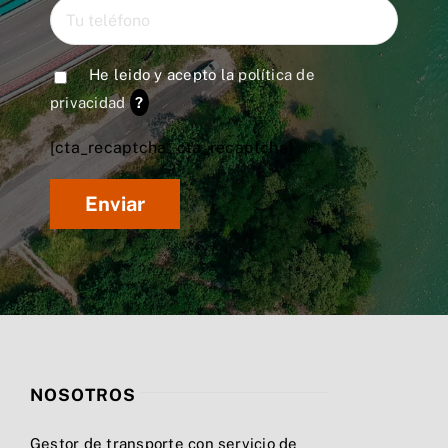
He leido y acepto la
política de
privacidad
?
[cta_recaptcha* cta_recaptcha]
NOSOTROS
Gestor de transporte con servicio de