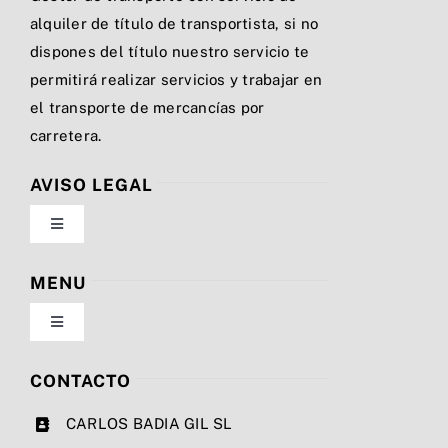
alquiler de título de transportista, si no
dispones del título nuestro servicio te
permitirá realizar servicios y trabajar en
el transporte de mercancías por
carretera.
AVISO LEGAL
Toggle
Navigation
Política de privacidad
MENU
Toggle
Condiciones de uso
Navigation
Nosotros
CONTACTO
Ley de cookies
CARLOS BADIA GIL SL
Servicios