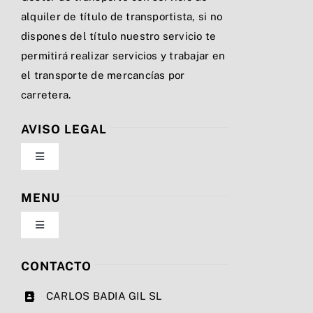
alquiler de título de transportista, si no
dispones del título nuestro servicio te
permitirá realizar servicios y trabajar en
el transporte de mercancías por
carretera.
AVISO LEGAL
Toggle
Navigation
Política de privacidad
MENU
Toggle
Condiciones de uso
Navigation
Nosotros
CONTACTO
Ley de cookies
CARLOS BADIA GIL SL
Servicios