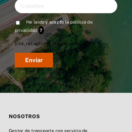
He leido y acepto la
política de
privacidad
?
[cta_recaptcha* cta_recaptcha]
NOSOTROS
Gestor de transporte con servicio de