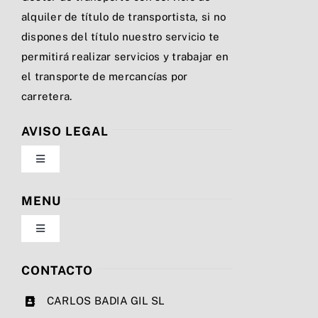
alquiler de título de transportista, si no
dispones del título nuestro servicio te
permitirá realizar servicios y trabajar en
el transporte de mercancías por
carretera.
AVISO LEGAL
Toggle
Navigation
Política de privacidad
MENU
Toggle
Condiciones de uso
Navigation
Nosotros
CONTACTO
Ley de cookies
CARLOS BADIA GIL SL
Servicios