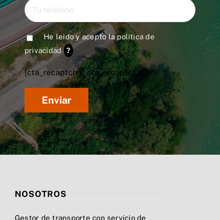
He leido y acepto la
política de
privacidad
?
[cta_recaptcha* cta_recaptcha]
NOSOTROS
Gestor de transporte con servicio de