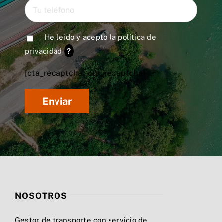
He leido y acepto la
política de
privacidad
?
[cta_recaptcha* cta_recaptcha]
NOSOTROS
Gestor de transporte con servicio de