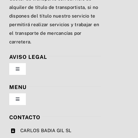
alquiler de título de transportista, si no
dispones del título nuestro servicio te
permitirá realizar servicios y trabajar en
el transporte de mercancías por
carretera.
AVISO LEGAL
Toggle
Navigation
Política de privacidad
MENU
Toggle
Condiciones de uso
Navigation
Nosotros
CONTACTO
Ley de cookies
CARLOS BADIA GIL SL
Servicios