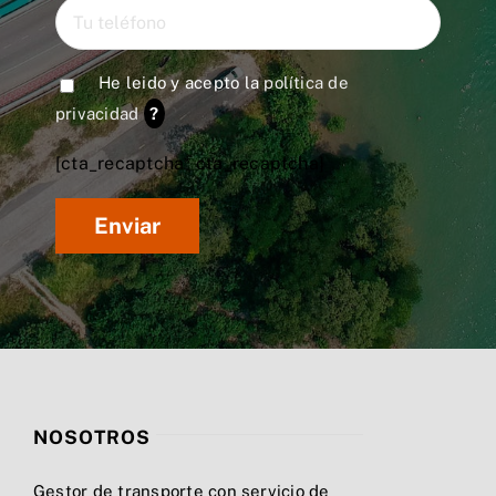
He leido y acepto la
política de
privacidad
?
[cta_recaptcha* cta_recaptcha]
NOSOTROS
Gestor de transporte con servicio de