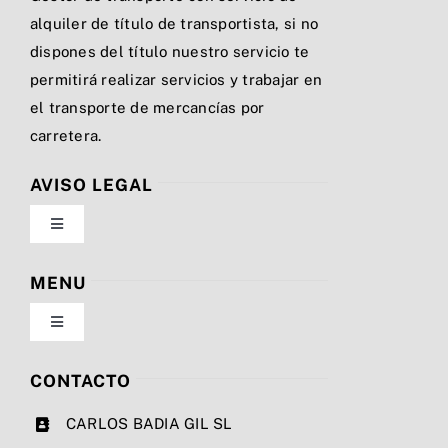
alquiler de título de transportista, si no
dispones del título nuestro servicio te
permitirá realizar servicios y trabajar en
el transporte de mercancías por
carretera.
AVISO LEGAL
Toggle
Navigation
Política de privacidad
MENU
Toggle
Condiciones de uso
Navigation
Nosotros
CONTACTO
Ley de cookies
CARLOS BADIA GIL SL
Servicios