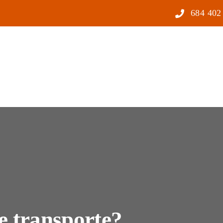
684 402
e transporte?