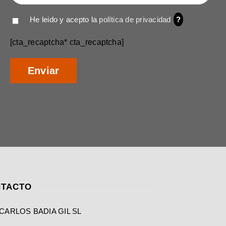
He leido y acepto la
política de privacidad
?
[cta_recaptcha* cta_recaptcha]
TACTO
CARLOS BADIA GIL SL