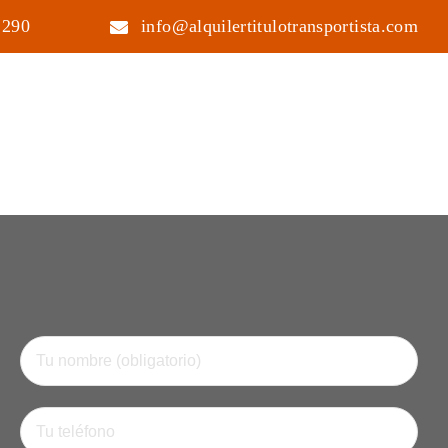
 290
info@alquilertitulotransportista.com