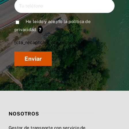
He leido y acepto la
política de
privacidad
?
[cta_recaptcha* cta_recaptcha]
NOSOTROS
Gestor de transporte con servicio de