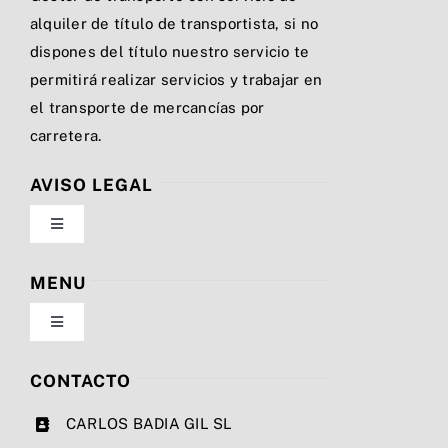
alquiler de título de transportista, si no
dispones del título nuestro servicio te
permitirá realizar servicios y trabajar en
el transporte de mercancías por
carretera.
AVISO LEGAL
Toggle
Navigation
Política de privacidad
MENU
Toggle
Condiciones de uso
Navigation
Nosotros
CONTACTO
Ley de cookies
CARLOS BADIA GIL SL
Servicios