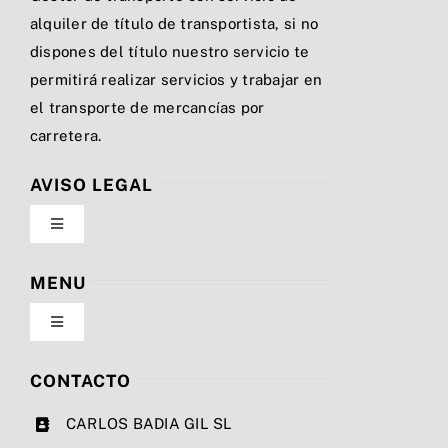
alquiler de título de transportista, si no
dispones del título nuestro servicio te
permitirá realizar servicios y trabajar en
el transporte de mercancías por
carretera.
AVISO LEGAL
Toggle
Navigation
Política de privacidad
MENU
Toggle
Condiciones de uso
Navigation
Nosotros
CONTACTO
Ley de cookies
CARLOS BADIA GIL SL
Servicios