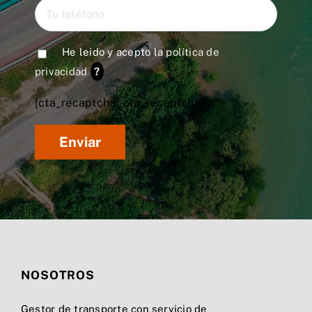
He leido y acepto la
política de
privacidad
?
[cta_recaptcha* cta_recaptcha]
NOSOTROS
Gestor de transporte con servicio de