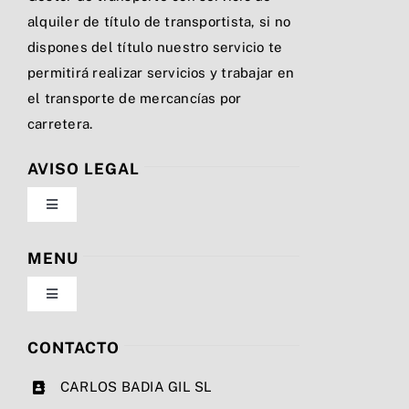
alquiler de título de transportista, si no
dispones del título nuestro servicio te
permitirá realizar servicios y trabajar en
el transporte de mercancías por
carretera.
AVISO LEGAL
Toggle
Navigation
Política de privacidad
MENU
Toggle
Condiciones de uso
Navigation
Nosotros
CONTACTO
Ley de cookies
CARLOS BADIA GIL SL
Servicios