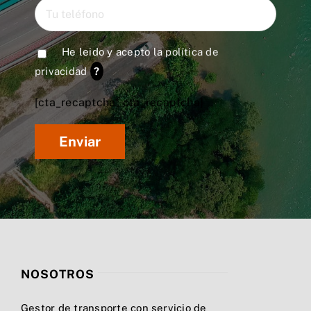
He leido y acepto la
política de
privacidad
?
[cta_recaptcha* cta_recaptcha]
NOSOTROS
Gestor de transporte con servicio de