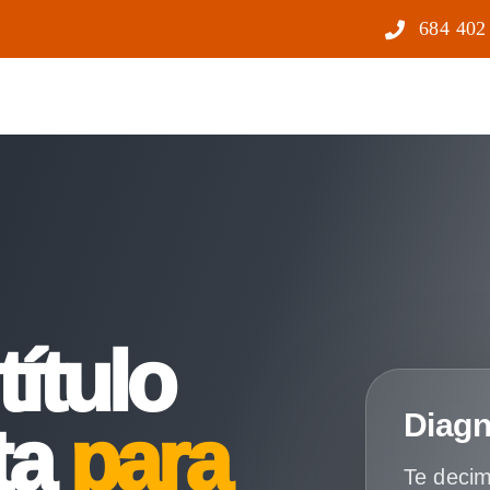
684 402
título
Diagn
ta
para
Te decim