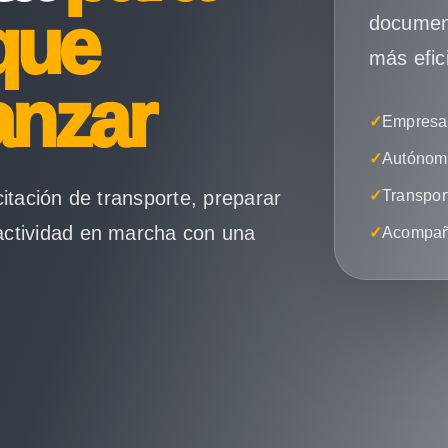
que
document
más efic
anzar
✓
Empresas
✓
Autónomo
citación de transporte, preparar
✓
Transpor
actividad en marcha con una
✓
Acompañ