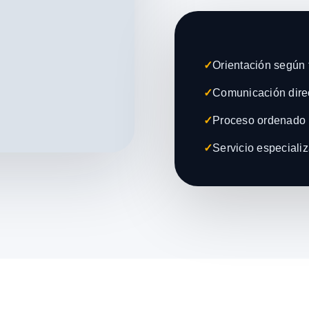
✓
Orientación según t
✓
Comunicación direc
✓
Proceso ordenado 
✓
Servicio especiali