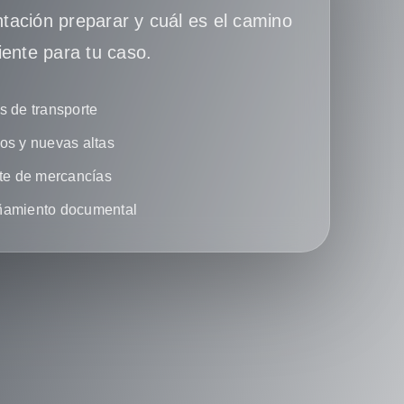
ación preparar y cuál es el camino
iente para tu caso.
 de transporte
s y nuevas altas
te de mercancías
amiento documental