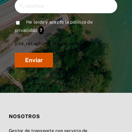
He leido y acepto la
política de
privacidad
?
[cta_recaptcha* cta_recaptcha]
NOSOTROS
Gestor de transporte con servicio de