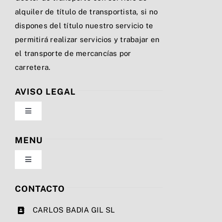
alquiler de título de transportista, si no
dispones del título nuestro servicio te
permitirá realizar servicios y trabajar en
el transporte de mercancías por
carretera.
AVISO LEGAL
Toggle
Navigation
Política de privacidad
MENU
Toggle
Condiciones de uso
Navigation
Nosotros
CONTACTO
Ley de cookies
CARLOS BADIA GIL SL
Servicios