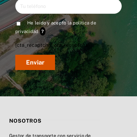
He leido y acepto la
política de
privacidad
?
[cta_recaptcha* cta_recaptcha]
NOSOTROS
Gestor de transporte con servicio de