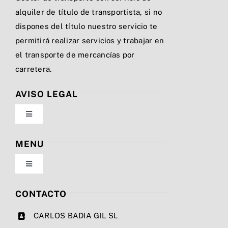
alquiler de título de transportista, si no
dispones del título nuestro servicio te
permitirá realizar servicios y trabajar en
el transporte de mercancías por
carretera.
AVISO LEGAL
Toggle
Navigation
Política de privacidad
MENU
Toggle
Condiciones de uso
Navigation
Nosotros
CONTACTO
Ley de cookies
CARLOS BADIA GIL SL
Servicios