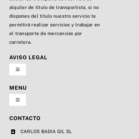
alquiler de título de transportista, si no
dispones del título nuestro servicio te
permitirá realizar servicios y trabajar en
el transporte de mercancías por
carretera.
AVISO LEGAL
Toggle
Navigation
Política de privacidad
MENU
Toggle
Condiciones de uso
Navigation
Nosotros
CONTACTO
Ley de cookies
CARLOS BADIA GIL SL
Servicios