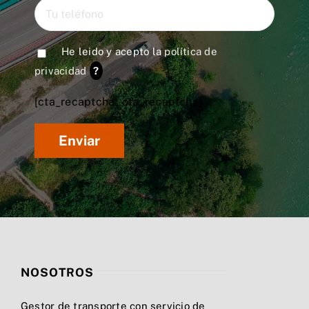
He leido y acepto la
política de
privacidad
?
[cta_recaptcha* cta_recaptcha]
NOSOTROS
Gestor de transporte con servicio de