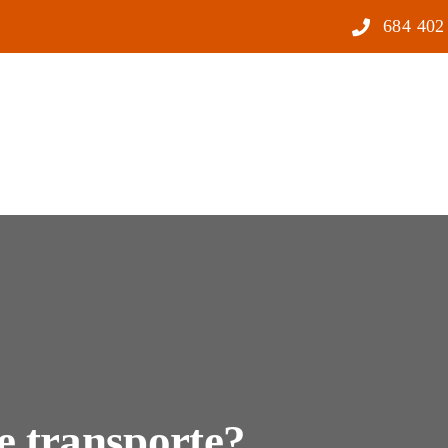
684 402
e transporte?