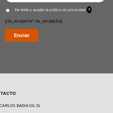
He leido y acepto la
política de privacidad
?
[cta_recaptcha* cta_recaptcha]
TACTO
CARLOS BADIA GIL SL