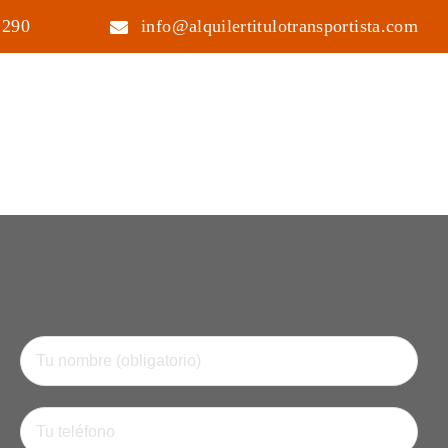
 290
info@alquilertitulotransportista.com